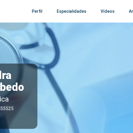
Perfil
Especialidades
Vídeos
Ar
dra
obedo
ica
455525